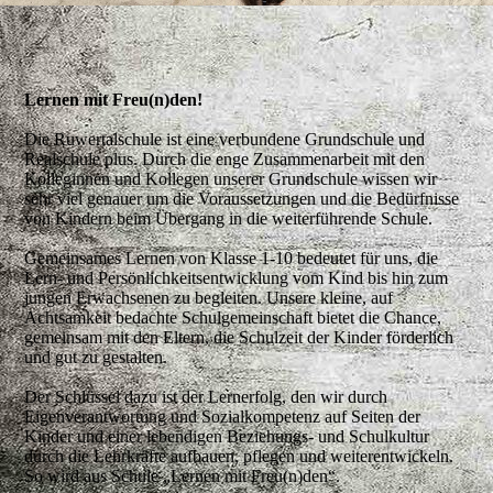
Lernen mit Freu(n)den!
Die Ruwertalschule ist eine verbundene Grundschule und
Realschule plus. Durch die enge Zusammenarbeit mit den
Kolleginnen und Kollegen unserer Grundschule wissen wir
sehr viel genauer um die Voraussetzungen und die Bedürfnisse
von Kindern beim Übergang in die weiterführende Schule.
Gemeinsames Lernen von Klasse 1-10 bedeutet für uns, die
Lern- und Persönlichkeitsentwicklung vom Kind bis hin zum
jungen Erwachsenen zu begleiten. Unsere kleine, auf
Achtsamkeit bedachte Schulgemeinschaft bietet die Chance,
gemeinsam mit den Eltern, die Schulzeit der Kinder förderlich
und gut zu gestalten.
Der Schlüssel dazu ist der Lernerfolg, den wir durch
Eigenverantwortung und Sozialkompetenz auf Seiten der
Kinder und einer lebendigen Beziehungs- und Schulkultur
durch die Lehrkräfte aufbauen, pflegen und weiterentwickeln.
So wird aus Schule „Lernen mit Freu(n)den“.